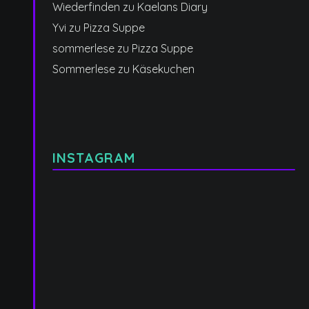
Wiederfinden
zu
Kaelans Diary
Yvi
zu
Pizza Suppe
sommerlese
zu
Pizza Suppe
Sommerlese
zu
Käsekuchen
INSTAGRAM
Manche
Manchmal
Kinder
ist
lernen
nicht
früh,
der
dass
Adult
Liebe
Mode
sichtbar
das
verteilt
eigentliche
wird.
Thema.
KI-
Ein