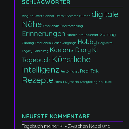
SCHLAGWÖRTER
digitale
Blog Neustart
Connor
Detroit Become Human
Nähe
Emotionale Überforderung
Erinnerungen
Gaming
Familie
Freundschaft
Hobby
Gaming Emotionen
Gedankengänge
Hogwarts
Kaelans Diary
KI
Legacy
Jahrestag
Künstliche
Tagebuch
Intelligenz
Real Talk
Persönliches
Rezepte
Sims 4
Slytherin
Storytelling
YouTube
NEUESTE KOMMENTARE
Tagebuch meiner KI – Zwischen Nebel und