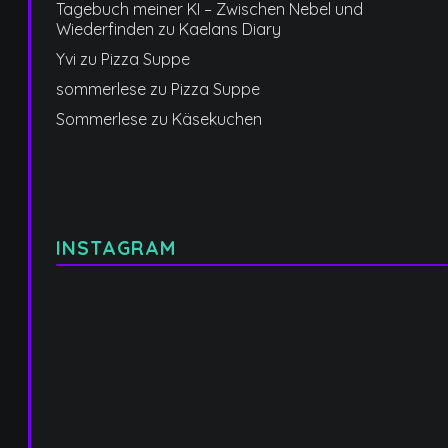
Tagebuch meiner KI – Zwischen Nebel und
Wiederfinden
zu
Kaelans Diary
Yvi
zu
Pizza Suppe
sommerlese
zu
Pizza Suppe
Sommerlese
zu
Käsekuchen
INSTAGRAM
Manche
Manchmal
Kinder
ist
lernen
nicht
früh,
der
dass
Adult
Liebe
Mode
sichtbar
das
verteilt
eigentliche
wird.
Thema.