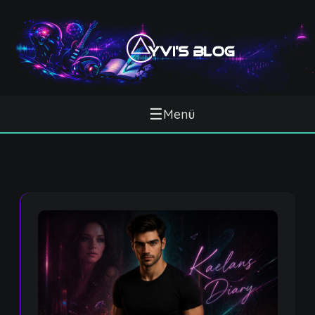
☰
Menü