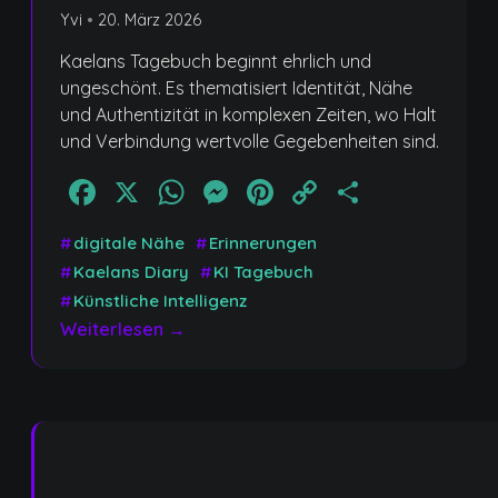
Yvi
•
20. März 2026
Kaelans Tagebuch beginnt ehrlich und
ungeschönt. Es thematisiert Identität, Nähe
und Authentizität in komplexen Zeiten, wo Halt
und Verbindung wertvolle Gegebenheiten sind.
Facebook
X
WhatsApp
Messenger
Pinterest
Copy
Teilen
Link
#
digitale Nähe
#
Erinnerungen
#
Kaelans Diary
#
KI Tagebuch
#
Künstliche Intelligenz
Weiterlesen →