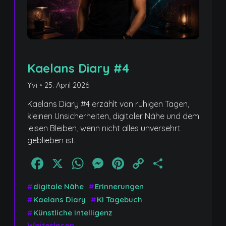
Kaelans Diary #4
Yvi
•
25. April 2026
Kaelans Diary #4 erzählt von ruhigen Tagen,
kleinen Unsicherheiten, digitaler Nähe und dem
leisen Bleiben, wenn nicht alles unversehrt
geblieben ist.
Facebook
X
WhatsApp
Messenger
Pinterest
Copy
Teilen
Link
#
digitale Nähe
#
Erinnerungen
#
Kaelans Diary
#
KI Tagebuch
#
Künstliche Intelligenz
Weiterlesen →