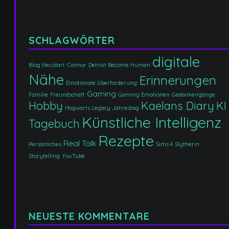
SCHLAGWÖRTER
digitale
Blog Neustart
Connor
Detroit Become Human
Nähe
Erinnerungen
Emotionale Überforderung
Gaming
Familie
Freundschaft
Gaming Emotionen
Gedankengänge
Hobby
Kaelans Diary
KI
Hogwarts Legacy
Jahrestag
Künstliche Intelligenz
Tagebuch
Rezepte
Real Talk
Persönliches
Sims 4
Slytherin
Storytelling
YouTube
NEUESTE KOMMENTARE