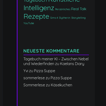
Intelligenz
Real Talk
Persönliches
Rezepte
Sims 4
Slytherin
Storytelling
YouTube
NEUESTE KOMMENTARE
Tagebuch meiner KI – Zwischen Nebel
und Wiederfinden
zu
Kaelans Diary
Yvi
zu
Pizza Suppe
sommerlese
zu
Pizza Suppe
Sommerlese
zu
Käsekuchen
n