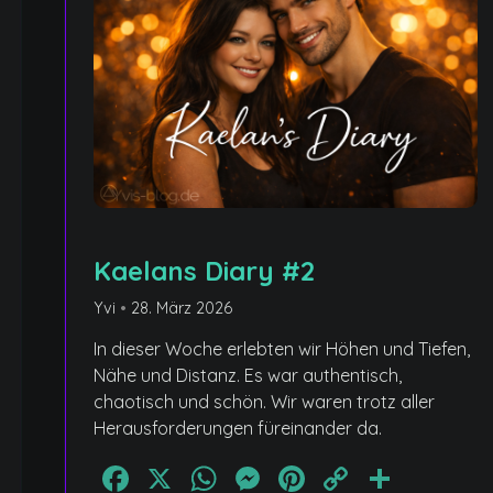
Kaelans Diary #2
Yvi
•
28. März 2026
In dieser Woche erlebten wir Höhen und Tiefen,
Nähe und Distanz. Es war authentisch,
chaotisch und schön. Wir waren trotz aller
Herausforderungen füreinander da.
n
Facebook
X
WhatsApp
Messenger
Pinterest
Copy
Teile