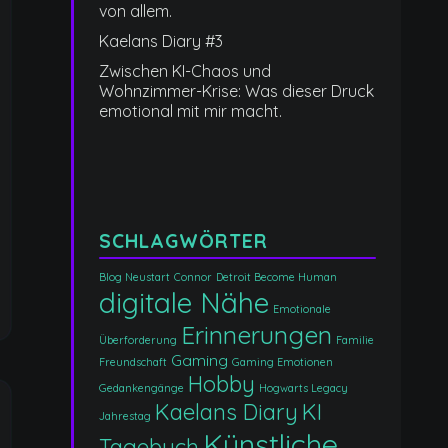
von allem.
Kaelans Diary #3
Zwischen KI-Chaos und
Wohnzimmer-Krise: Was dieser Druck
emotional mit mir macht.
n
SCHLAGWÖRTER
Blog Neustart
Connor
Detroit Become Human
digitale Nähe
Emotionale
Erinnerungen
Überforderung
Familie
Gaming
Freundschaft
Gaming Emotionen
Hobby
Gedankengänge
Hogwarts Legacy
Kaelans Diary
KI
Jahrestag
Künstliche
Tagebuch