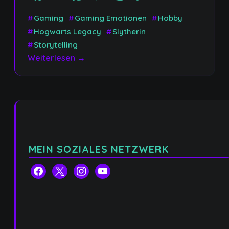
Link
#
Gaming
#
Gaming Emotionen
#
Hobby
#
Hogwarts Legacy
#
Slytherin
#
Storytelling
Weiterlesen →
MEIN SOZIALES NETZWERK
facebook
x
instagram
youtube