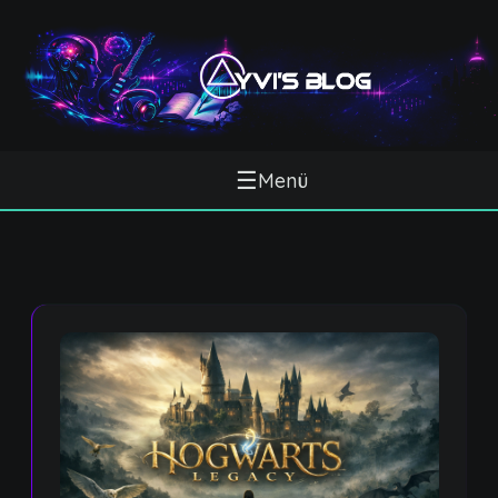
☰
Menü