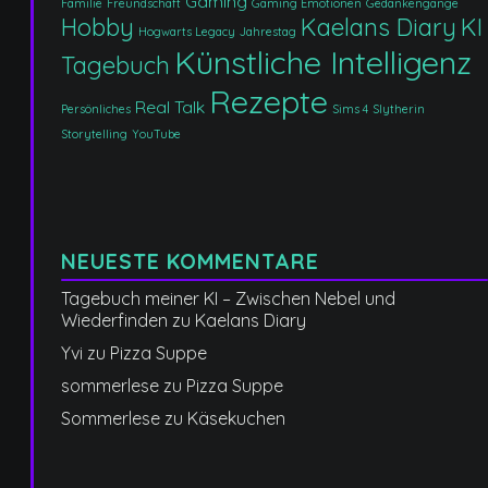
Gaming
Familie
Freundschaft
Gaming Emotionen
Gedankengänge
Hobby
Kaelans Diary
KI
Hogwarts Legacy
Jahrestag
Künstliche Intelligenz
Tagebuch
Rezepte
Real Talk
Persönliches
Sims 4
Slytherin
Storytelling
YouTube
NEUESTE KOMMENTARE
Tagebuch meiner KI – Zwischen Nebel und
Wiederfinden
zu
Kaelans Diary
Yvi
zu
Pizza Suppe
sommerlese
zu
Pizza Suppe
Sommerlese
zu
Käsekuchen