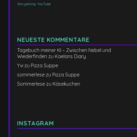
Storytelling
YouTube
NEUESTE KOMMENTARE
Tagebuch meiner KI – Zwischen Nebel und
Wiederfinden
zu
Kaelans Diary
Yvi
zu
Pizza Suppe
sommerlese
zu
Pizza Suppe
Sommerlese
zu
Käsekuchen
INSTAGRAM
Manche
Manchmal