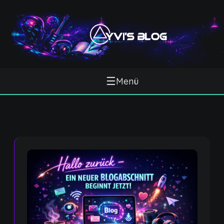
☰
Menü