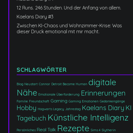
12 Runs. 246 Stunden. Und der Anfang von allem.
Kaelans Diary #3
Zwischen KI-Chaos und Wohnzimmer-Krise: Was
dieser Druck emotional mit mir macht.
SCHLAGWÖRTER
digitale
Blog Neustart
Connor
Detroit Become Human
Nähe
Erinnerungen
Emotionale Überforderung
Gaming
Familie
Freundschaft
Gaming Emotionen
Gedankengänge
Hobby
Kaelans Diary
KI
Hogwarts Legacy
Jahrestag
Künstliche Intelligenz
Tagebuch
Rezepte
Real Talk
Persönliches
Sims 4
Slytherin