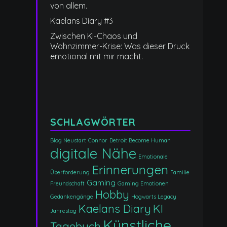
von allem.
Kaelans Diary #3
Zwischen KI-Chaos und
Wohnzimmer-Krise: Was dieser Druck
emotional mit mir macht.
SCHLAGWÖRTER
Blog Neustart
Connor
Detroit Become Human
digitale Nähe
Emotionale
Erinnerungen
Überforderung
Familie
Gaming
Freundschaft
Gaming Emotionen
Hobby
Gedankengänge
Hogwarts Legacy
Kaelans Diary
KI
Jahrestag
Künstliche
Tagebuch