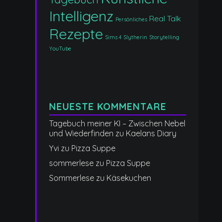
Intelligenz
Real Talk
Persönliches
Rezepte
Sims 4
Slytherin
Storytelling
YouTube
NEUESTE KOMMENTARE
Tagebuch meiner KI – Zwischen Nebel
und Wiederfinden
zu
Kaelans Diary
Yvi
zu
Pizza Suppe
sommerlese
zu
Pizza Suppe
Sommerlese
zu
Käsekuchen